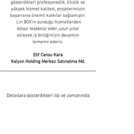
gösterdikleri profesyonellik, titizlik ve
yüksek hizmet kalitesi, projelerimizin
başarısına önemli katkılar sağlamıştır.
Lin BOX'ın sunduğu hizmetlerden
dolayı teşekkür eder, uzun yıllar
sürecek iş birliğimizin devamını
temenni ederiz.
Elif Cansu Kara
Kalyon Holding Merkez Satınalma Md.
Detaylara gösterdikleri ilgi ve zamanında
hizmet alabilmemiz iş birliğimizi
güçlendirdi ve uzun dönemli iş
birlikteliğimizi pekiştirdi.
Yenilikçi ve yaratıcı ekibinizin özenli