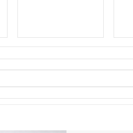
Kurumsal Hediyelerde Yapılan 7 Büyük
Dogum 
Hata
Perfor