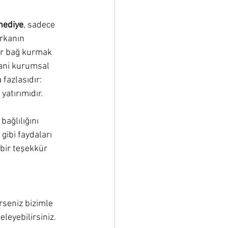
hediye
, sadece 
rkanın 
bir bağ kurmak 
Yani kurumsal 
 fazlasıdır: 
yatırımıdır.
ağlılığını 
ibi faydaları 
bir teşekkür 
rseniz bizimle 
eleyebilirsiniz.