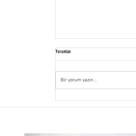
Yorumlar
Bir yorum yazın...
Kurumsal Bayram Hediyeleri Neden
Markalar İçin Vazgeçilmez?