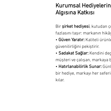
Kurumsal Hediyelerin
Algısına Katkısı
Bir 
şirket hediyesi
, kutudan ç
fazlasını taşır: markanın hikâ
• 
Güven Yaratır:
 Kaliteli ürün
güvenilirliğini pekiştirir.
• 
Sadakat Sağlar:
 Kendini deg
müşteri ve çalışan, markaya bağ
• 
Hatırlanabilirlik Sunar:
 Günl
bir hediye, markayı her sefer
kılar.