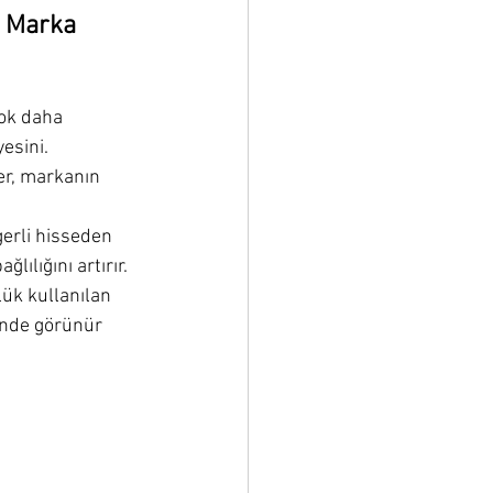
 Marka 
ok daha 
yesini.
ler, markanın 
erli hisseden 
lılığını artırır.
ük kullanılan 
inde görünür 