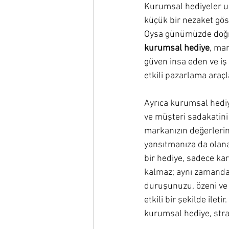
Kurumsal hediyeler uz
küçük bir nezaket gös
Oysa günümüzde doğru
kurumsal hediye
, mar
güven insa eden ve iş i
etkili pazarlama araçl
Ayrıca kurumsal hediye
ve müşteri sadakatini 
markanızın değerlerin
yansıtmanıza da olana
bir hediye, sadece kar
kalmaz; aynı zamanda
duruşunuzu, özeni ve 
etkili bir şekilde ileti
kurumsal hediye, strat