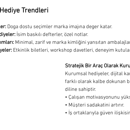
Hediye Trendleri
er:
 Doga dostu seçimler marka imajına deger katar.
diyeler:
 İsim baskılı defterler, özel notlar.
mları:
 Minimal, zarif ve marka kimliğini yansıtan ambalajlar
yeler:
 Etkinlik biletleri, workshop davetleri, deneyim kutular
Stratejik Bir Araç Olarak Ku
Kurumsal hediyeler, dijital 
farklı olarak kalbe dokunan b
diline sahiptir.
• Çalışan motivasyonunu yükse
• Müşteri sadakatini artırır.
• İş ortaklarıyla güven ilişkisi