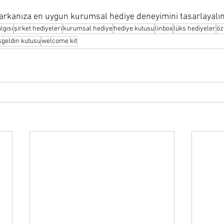
 markanıza en uygun kurumsal hediye deneyimini tasarlayalı
lgısı
şirket hediyeleri
kurumsal hediye
hediye kutusu
linbox
lüks hediyeler
öz
şgeldin kutusu
welcome kit