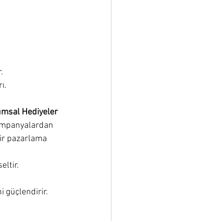
.
ı.
rumsal Hediyeler
kampanyalardan 
ir pazarlama 
ltir.
ni güçlendirir.