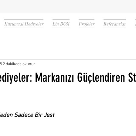
Kurumsal Hediyeler
Lin BOX
Projeler
Referanslar
5
2 dakikada okunur
iyeler: Markanızı Güçlendiren St
den Sadece Bir Jest 