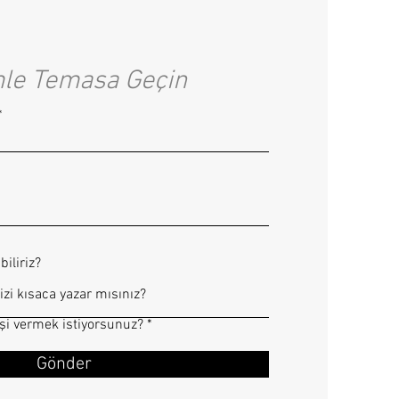
mle Temasa Geçin
biliriz?
işi vermek istiyorsunuz?
Gönder