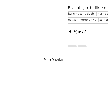
Bize ulaşın, birlikte
kurumsal hediyeler
marka a
çalışan memnuniyeti
işe ho
Son Yazılar