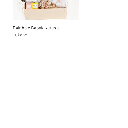
Rainbow Bebek Kutusu
Lin BOX Bira Konseptli H
Tükendi
Kutusu
Tükendi